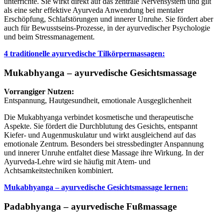
unterrichte. Sie wirkt direkt auf das zentrale Nervensystem und gilt
als eine sehr effektive Ayurveda Anwendung bei mentaler
Erschöpfung, Schlafstörungen und innerer Unruhe. Sie fördert aber
auch für Bewusstseins-Prozesse, in der ayurvedischer Psychologie
und beim Stressmanagement.
4 traditionelle ayurvedische Tilkörpermassagen:
Mukabhyanga – ayurvedische Gesichtsmassage
Vorrangiger Nutzen:
Entspannung, Hautgesundheit, emotionale Ausgeglichenheit
Die Mukabhyanga verbindet kosmetische und therapeutische
Aspekte. Sie fördert die Durchblutung des Gesichts, entspannt
Kiefer- und Augenmuskulatur und wirkt ausgleichend auf das
emotionale Zentrum. Besonders bei stressbedingter Anspannung
und innerer Unruhe entfaltet diese Massage ihre Wirkung. In der
Ayurveda-Lehre wird sie häufig mit Atem- und
Achtsamkeitstechniken kombiniert.
Mukabhyanga – ayurvedische Gesichtsmassage lernen:
Padabhyanga – ayurvedische Fußmassage